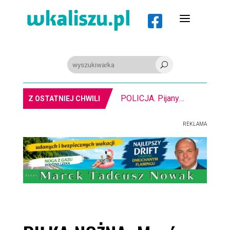
a

U
POLICJA. Pijany kombajnista. Miał ponad 2 promile alkoholu
Z OSTATNIEJ CHWILI
REKLAMA