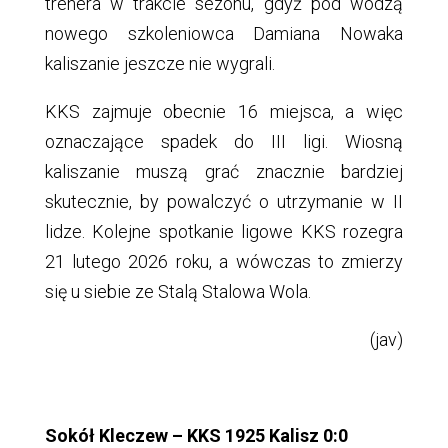
trenera w trakcie sezonu, gdyż pod wodzą
nowego szkoleniowca Damiana Nowaka
kaliszanie jeszcze nie wygrali.
KKS zajmuje obecnie 16 miejsca, a więc
oznaczające spadek do III ligi. Wiosną
kaliszanie muszą grać znacznie bardziej
skutecznie, by powalczyć o utrzymanie w II
lidze. Kolejne spotkanie ligowe KKS rozegra
21 lutego 2026 roku, a wówczas to zmierzy
się u siebie ze Stalą Stalowa Wola.
(jav)
Sokół Kleczew – KKS 1925 Kalisz 0:0