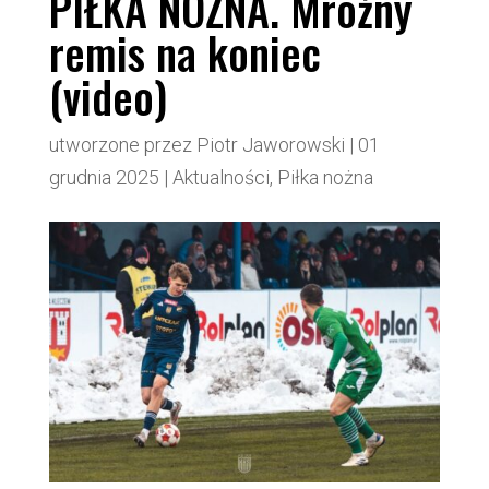
PIŁKA NOŻNA. Mroźny
remis na koniec
(video)
utworzone przez
Piotr Jaworowski
|
01
grudnia 2025
|
Aktualności
,
Piłka nożna