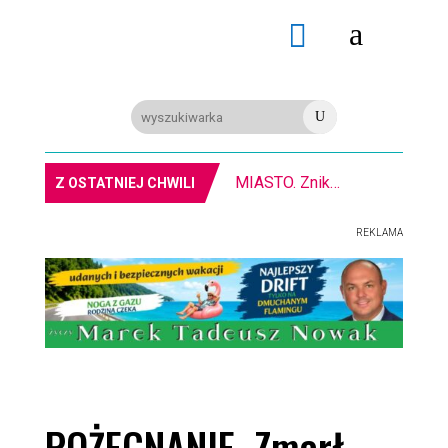
a

U
MIASTO. Znika kebabowy ,,pałacyk”
Z OSTATNIEJ CHWILI
REKLAMA
POŻEGNANIE. Zmarł