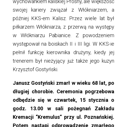
wychowankiem kaliskiej Prosny, ale większość
swojej kariery związał z Włókniarzem, a
później KKS-em Kalisz. Przez wiele lat był
piłkarzem Włókniarza, z przerwą na występy
w Włókniarzu Pabianice. Z powodzeniem
występował na boiskach II i III ligi. W KKS-ie
pełnił funkcję kierownika drużyny, kiedy jej
trenerem był nieżyjący już także jego kuzyn
Krzysztof Gostyński.
Janusz Gostyński zmarł w wieku 68 lat, po
długiej chorobie. Ceremonia pogrzebowa
odbędzie się w czwartek, 15 stycznia o
godz. 13.00 w sali pożegnań Zakładu
Kremacji “Kremulus” przy ul. Poznańskiej.
Potem nastąpi odprowadzenie zmarłego