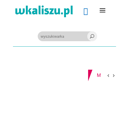
a

U
07-08-2026
Z OSTATNIEJ CHWILI
MIASTO. W Kaliszu kręcą film. Zmiany w kursowaniu autobusów KLA