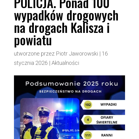
POLICJA. Ponad 100
wypadków drogowych
na drogach Kalisza i
powiatu
utworzone przez
Piotr Jaworowski
|
16
stycznia 2026
|
Aktualności