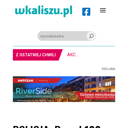
a

U
PIŁKA RĘCZNA. Nowa bramkarka Szczypiorna. Grała w Norwegii
Z OSTATNIEJ CHWILI
REKLAMA