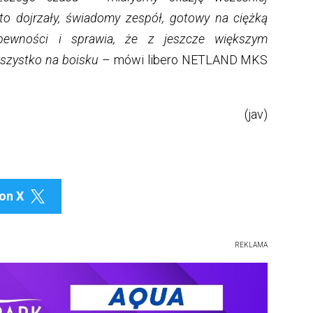
to dojrzały, świadomy zespół, gotowy na ciężką
pewności i sprawia, że z jeszcze większym
szystko na boisku
– mówi libero NETLAND MKS
(jav)
on X

REKLAMA