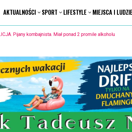
AKTUALNOŚCI
SPORT
LIFESTYLE
MIEJSCA I LUDZI
STO. Znika kebabowy ,,pałacyk”