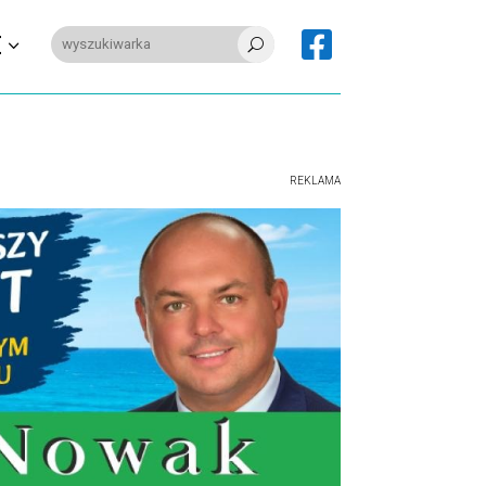

E
U
REKLAMA