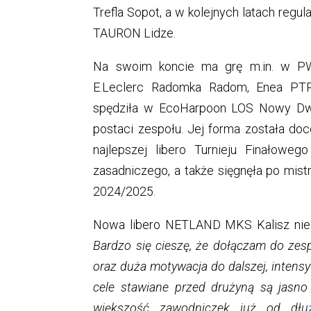
Trefla Sopot, a w kolejnych latach regul
TAURON Lidze.
Na swoim koncie ma grę m.in. w P
E.Leclerc Radomka Radom, Enea PTPS
spędziła w EcoHarpoon LOS Nowy Dwó
postaci zespołu. Jej forma została doc
najlepszej libero Turnieju Finałoweg
zasadniczego, a także sięgnęła po mist
2024/2025.
Nowa libero NETLAND MKS Kalisz nie 
Bardzo się cieszę, że dołączam do zesp
oraz duża motywacja do dalszej, intens
cele stawiane przed drużyną są jasn
większość zawodniczek już od dłu