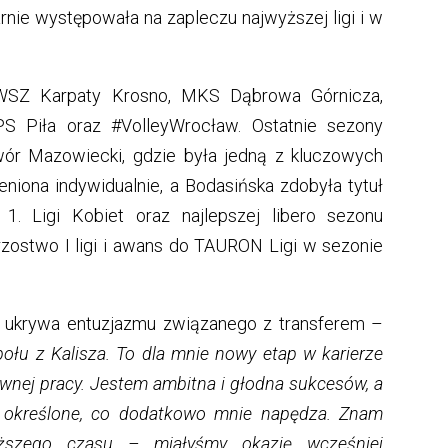
arnie występowała na zapleczu najwyższej ligi i w
WSZ Karpaty Krosno, MKS Dąbrowa Górnicza,
 Piła oraz #VolleyWrocław. Ostatnie sezony
r Mazowiecki, gdzie była jedną z kluczowych
eniona indywidualnie, a Bodasińska zdobyła tytuł
o 1. Ligi Kobiet oraz najlepszej libero sezonu
rzostwo I ligi i awans do TAURON Ligi w sezonie
ukrywa entuzjazmu związanego z transferem –
ołu z Kalisza. To dla mnie nowy etap w karierze
ywnej pracy. Jestem ambitna i głodna sukcesów, a
o określone, co dodatkowo mnie napędza. Znam
ższego czasu – miałyśmy okazję wcześniej