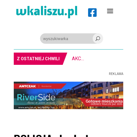
a

U
PIŁKA RĘCZNA. Nowa bramkarka Szczypiorna. Grała w Norwegii
Z OSTATNIEJ CHWILI
REKLAMA