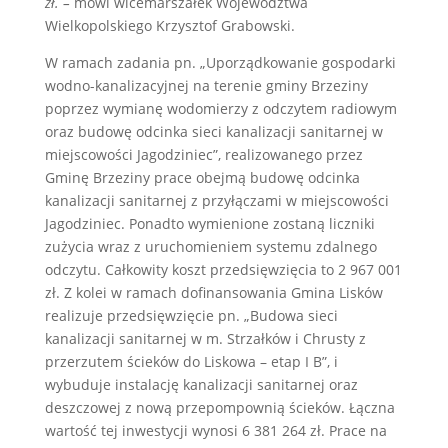
zł. –
mówi wicemarszałek Województwa
Wielkopolskiego Krzysztof Grabowski.
W ramach zadania pn. „Uporządkowanie gospodarki
wodno-kanalizacyjnej na terenie gminy Brzeziny
poprzez wymianę wodomierzy z odczytem radiowym
oraz budowę odcinka sieci kanalizacji sanitarnej w
miejscowości Jagodziniec”, realizowanego przez
Gminę Brzeziny prace obejmą budowę odcinka
kanalizacji sanitarnej z przyłączami w miejscowości
Jagodziniec. Ponadto wymienione zostaną liczniki
zużycia wraz z uruchomieniem systemu zdalnego
odczytu. Całkowity koszt przedsięwzięcia to 2 967 001
zł. Z kolei w ramach dofinansowania Gmina Lisków
realizuje przedsięwzięcie pn. „Budowa sieci
kanalizacji sanitarnej w m. Strzałków i Chrusty z
przerzutem ścieków do Liskowa – etap I B”, i
wybuduje instalację kanalizacji sanitarnej oraz
deszczowej z nową przepompownią ścieków. Łączna
wartość tej inwestycji wynosi 6 381 264 zł. Prace na