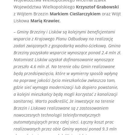
Województwa Wielkopolskiego
Krzysztof Grabowski
z Wójtem Brzezin
Markiem Cieślarczykiem
oraz Wójt
Liskowa
Marią Krawiec
.
–
Gminy Brzeziny i Lisków są kolejnymi beneficjentami
wsparcia z Krajowego Planu Odbudowy na realizację
zadań związanych z gospodarką wodno-ściekową. Gmina
Brzeziny pozyskała wsparcie wynoszące ponad 2.4 mln zł.
Natomiast Lisków uzyskał dofinansowanie wynoszące
przeszło 4.6 mln zł. Na terenie obu Gmin realizowane
będą przedsięwzięcia, które w wymierny sposób wpłyną
na poprawę jakości życia mieszkańców zwłaszcza tam,
gdzie sieć wymaga modernizacji lub dopiero powstanie,
a kolejni mieszkańcy będą mogli korzystać z kanalizacji
sanitarnej. Warto podkreślić, że inwestycje na terenie
Brzezin i Liskowa realizowane są z zastosowaniem
nowoczesnych technologii teleinformatycznych
automatyzujących pracę całej sieci. Łączny koszt prac
realizowanych przez obie Gminy wynosi ponad 9.3 mln