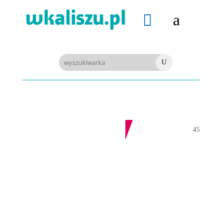
a

U
PIŁKA RĘCZNA. Nowa bramkarka Szczypiorna. Grała w Norwegii
09-08-2026
Z OSTATNIEJ CHWILI