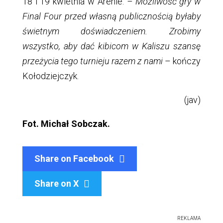
18 i 19 kwietnia w Arenie.
– Możliwość gry w
Final Four przed własną publicznością byłaby
świetnym doświadczeniem. Zrobimy
wszystko, aby dać kibicom w Kaliszu szansę
przeżycia tego turnieju razem z nami
– kończy
Kołodziejczyk.
(jav)
Fot. Michał Sobczak.
Share on Facebook
Share on X

REKLAMA