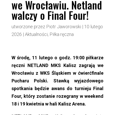
we Wrocławiu. Netland
walczy o Final Four!
utworzone przez
Piotr Jaworowski
|
10 lutego
2026
|
Aktualności
,
Piłka ręczna
W środę, 11 lutego o godz. 19:00 piłkarze
ręczni NETLAND MKS Kalisz zagrają we
Wrocławiu z WKS Śląskiem w ćwierćfinale
Pucharu Polski. Stawką wyjazdowego
spotkania będzie awans do turnieju Final
Four, który zostanie rozegrany w weekend
18 i 19 kwietnia w hali Kalisz Arena.