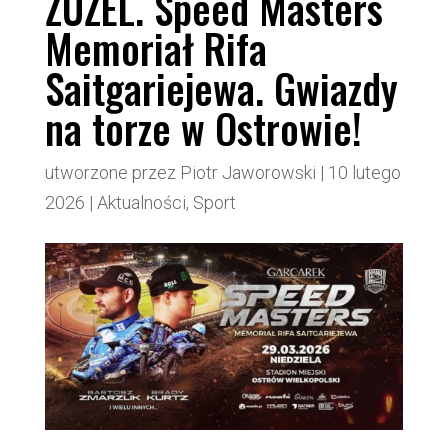
ŻUŻEL. Speed Masters
Memoriał Rifa
Saitgariejewa. Gwiazdy
na torze w Ostrowie!
utworzone przez
Piotr Jaworowski
|
10 lutego
2026
|
Aktualności
,
Sport