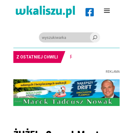
a

U
REGION. Mołdawska współpraca Powiatu Kaliskiego
Z OSTATNIEJ CHWILI
REKLAMA