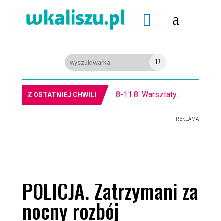
a

U
8-11.8. Warsztaty pisania ikon w Pałacu Lipskich
Z OSTATNIEJ CHWILI
REKLAMA
POLICJA. Zatrzymani za
nocny rozbój