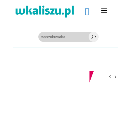
a

U
06-08-2026
Z OSTATNIEJ CHWILI
8.8. Happysad na Festiwalu RockFest w Arenie