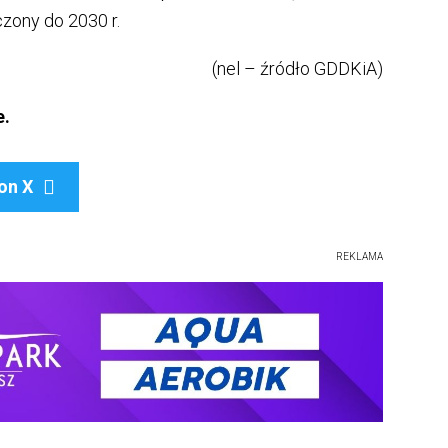
zony do 2030 r.
(nel – źródło GDDKiA)
e.
on X

REKLAMA