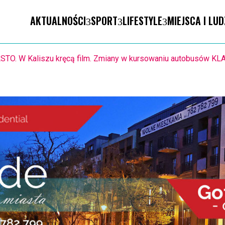
AKTUALNOŚCI
SPORT
LIFESTYLE
MIEJSCA I LUD
1.8. Warsztaty pisania ikon w Pałacu Lipskich