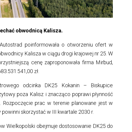
jechać obwodnicą Kalisza.
 Autostrad poinformowała o otworzeniu ofert w
bwodnicy Kalisza w ciągu drogi krajowej nr 25. W
orzystniejszą cenę zaproponowała firma Mirbud,
683.531.541,00 zł.
etrowego odcinka DK25 Kokanin – Biskupice
zytowy poza Kalisz i znacząco poprawi płynność
. Rozpoczęcie prac w terenie planowane jest w
 powinni skorzystać w III kwartale 2030 r.
rów Wielkopolski obejmuje dostosowanie DK25 do