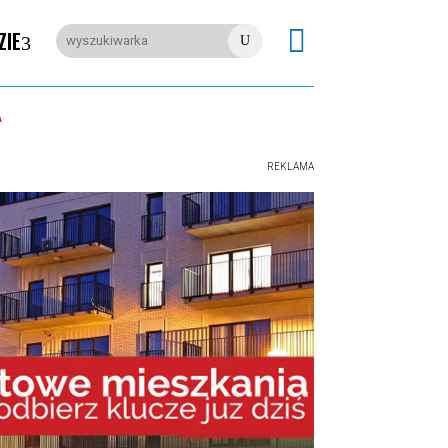

ZIE
U
REKLAMA