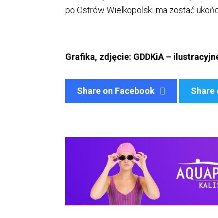
po Ostrów Wielkopolski ma zostać ukońc
Grafika, zdjęcie: GDDKiA – ilustracyjn
Share on Facebook
Share 