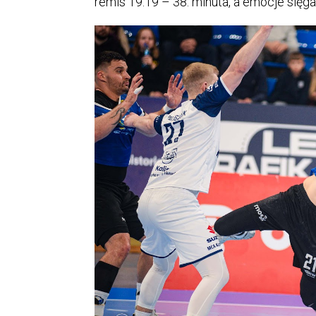
remis 19:19 – 38. minuta, a emocje sięgał