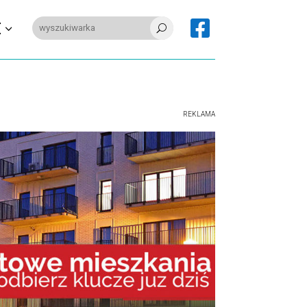

E
U
REKLAMA