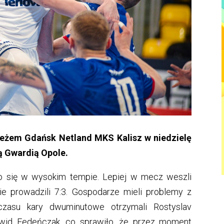
eżem Gdańsk Netland MKS Kalisz w niedzielę
ną Gwardią Opole.
ło się w wysokim tempie. Lepiej w mecz weszli
ie prowadzili 7:3. Gospodarze mieli problemy z
czasu kary dwuminutowe otrzymali Rostyslav
awid Fedeńczak, co sprawiło, że przez moment