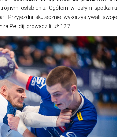
otrójnym osłabieniu. Ogółem w całym spotkaniu
r! Przyjezdni skutecznie wykorzystywali swoje
ira Pelidiji prowadzili już 12:7.