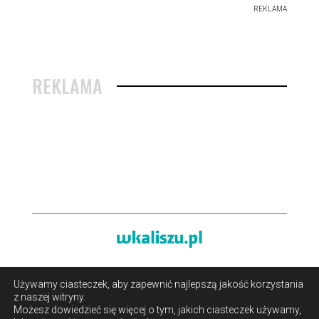
REKLAMA
REKLAMA
Używamy ciasteczek, aby zapewnić najlepszą jakość korzystania
O portalu
/
Reklama
/
Polityka prywatności i pliki cookies
z naszej witryny.
/
Kontakt
Możesz dowiedzieć się więcej o tym, jakich ciasteczek używamy,