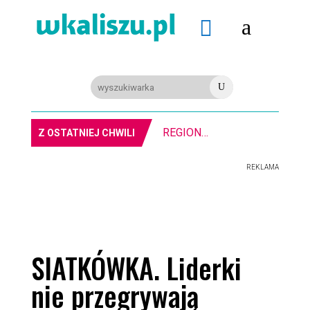
a

U
REGION. Mołdawska współpraca Powiatu Kaliskiego
Z OSTATNIEJ CHWILI
REKLAMA
SIATKÓWKA. Liderki
nie przegrywają