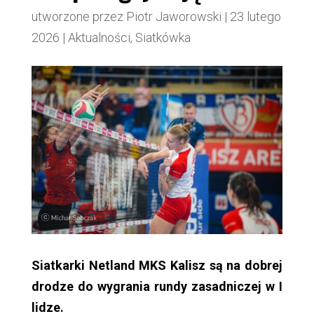
utworzone przez
Piotr Jaworowski
|
23 lutego
2026
|
Aktualności
,
Siatkówka
Siatkarki Netland MKS Kalisz są na dobrej
drodze do wygrania rundy zasadniczej w I
lidze.