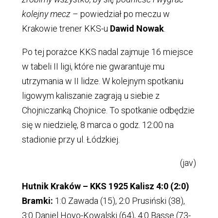
kolejny mecz
– powiedział po meczu w
Krakowie trener KKS-u
Dawid Nowak
.
Po tej porażce KKS nadal zajmuje 16 miejsce
w tabeli II ligi, które nie gwarantuje mu
utrzymania w II lidze. W kolejnym spotkaniu
ligowym kaliszanie zagrają u siebie z
Chojniczanką Chojnice. To spotkanie odbędzie
się w niedzielę, 8 marca o godz. 12:00 na
stadionie przy ul. Łódzkiej.
(jav)
Hutnik Kraków – KKS 1925 Kalisz 4:0 (2:0)
Bramki:
1:0 Zawada (15), 2:0 Prusiński (38),
3:0 Daniel Hoyo-Kowalski (64), 4:0 Basse (73-