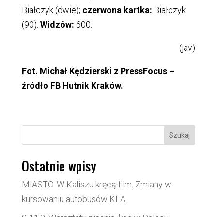
Białczyk (dwie);
czerwona kartka:
Białczyk
(90).
Widzów:
600.
(jav)
Fot. Michał Kędzierski z PressFocus –
źródło FB Hutnik Kraków.
Szukaj
Ostatnie wpisy
MIASTO. W Kaliszu kręcą film. Zmiany w
kursowaniu autobusów KLA