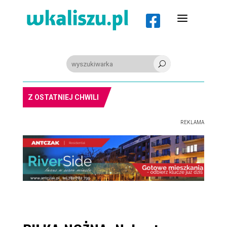
a

U
8-11.8. Warsztaty pisania ikon w Pałacu Lipskich
Z OSTATNIEJ CHWILI
REKLAMA