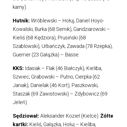
karny).
Hutnik:
Wróblewski – Hołuj, Daniel Hoyo-
Kowalski, Burka (68 Semik), Gandziarowski –
Kieliś (68 Kędziora), Prusiński (68
Szablowski), Urbańczyk, Zawada (78 Rzepka),
Guerrier (23 Gałązka) – Basse.
KKS:
Idasiak – Flak (46 Białczyk), Kieliba,
Szwiec, Grabowski – Putno, Cierpka (62
Janiak), Danielak (46 Kort), Paszkowski,
Staszak (69 Zawistowski) – Zdybowicz (69
Jeleń).
Sędziował:
Aleksander Kozieł (Kielce).
Żółte
kartki:
Kieliś, Gałązka, Hołuj – Kieliba,