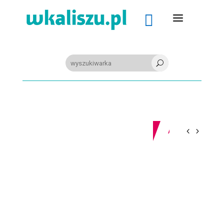
a

U
09-08-2026
Z OSTATNIEJ CHWILI
PIŁKA RĘCZNA. Nowa bramkarka Szczypiorna. Grała w Norwegii