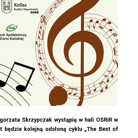
łgorzata Skrzypczak wystąpią w hali OSRiR w
t będzie kolejną odsłoną cyklu „The Best of