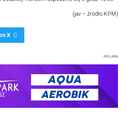
(jav – źródło KPM)
on X

REKLAMA