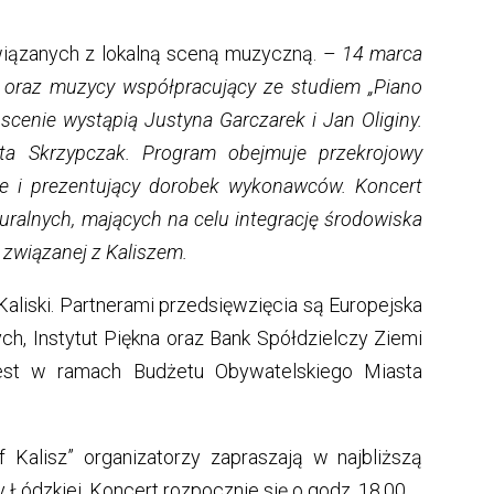
związanych z lokalną sceną muzyczną. –
14 marca
i oraz muzycy współpracujący ze studiem „Piano
scenie wystąpią Justyna Garczarek i Jan Oliginy.
ta Skrzypczak. Program obejmuje przekrojowy
zne i prezentujący dorobek wykonawców. Koncert
turalnych, mających na celu integrację środowiska
 związanej z Kaliszem.
Kaliski. Partnerami przedsięwzięcia są Europejska
h, Instytut Piękna oraz Bank Spółdzielczy Ziemi
y jest w ramach Budżetu Obywatelskiego Miasta
 Kalisz” organizatorzy zapraszają w najbliższą
y Łódzkiej. Koncert rozpocznie się o godz. 18.00.