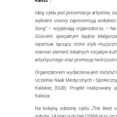
Kalisz”.
Ideą cyklu jest prezentacja artystów, 
wybrane utwory zaprezentują wokaliśc
Song”
– wyjaśniają organizatorzy.
– Na 
Gościem specjalnym będzie Małgorza
repertuar, łączący różne style muzyc
stanowi element lokalnych inicjatyw kul
artystycznego oraz promocję twórczości
Organizatorem wydarzenia jest Instytut 
Uczelnia Nauk Medycznych i Społecznyc
Kaliskiej (SGB). Projekt realizowan
Kalisza.
Na kolejną odsłonę cyklu „The Best of
sobotę, 14 marca do hali OSRiR przy ulic