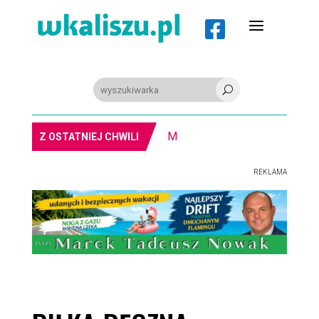
a

U
8-11.8. Warsztaty pisania ikon w Pałacu Lipskich
Z OSTATNIEJ CHWILI
REKLAMA