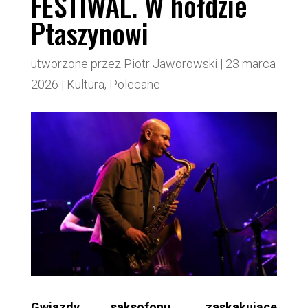
FESTIWAL. W hołdzie
Ptaszynowi
utworzone przez
Piotr Jaworowski
|
23 marca
2026
|
Kultura
,
Polecane
Gwiazdy saksofonu, zaskakujące