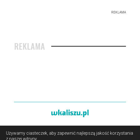
REKLAMA
REKLAMA
Używamy ciasteczek, aby zapewnić najlepszą jakość korzystania
O portalu
/
Reklama
/
Polityka prywatności i pliki cookies
z naszej witryny.