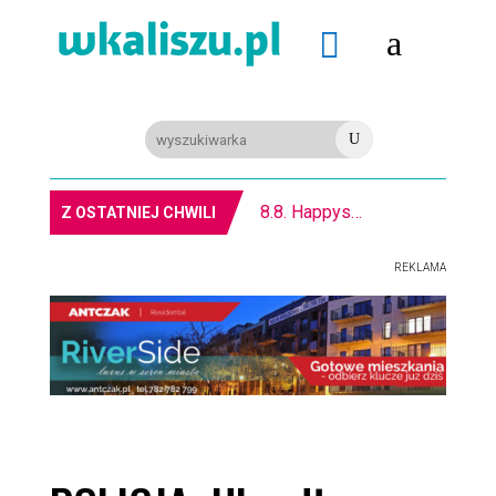
a

U
8.8. Happysad na Festiwalu RockFest w Arenie
Z OSTATNIEJ CHWILI
REKLAMA