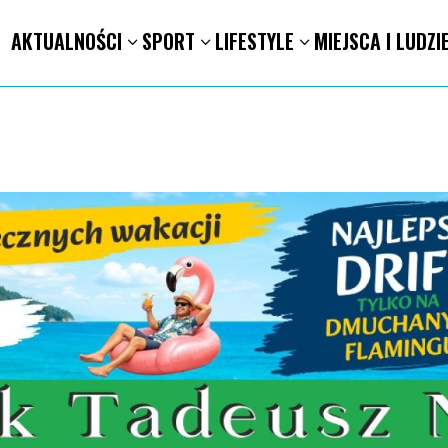
AKTUALNOŚCI
SPORT
LIFESTYLE
MIEJSCA I LUDZI
ION. Mołdawska współpraca Powiatu Kaliskiego