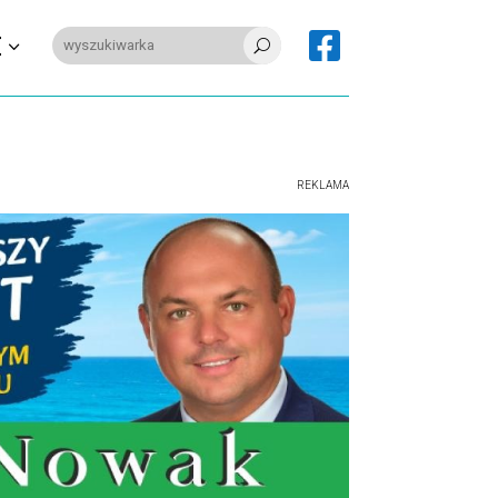

E
U
REKLAMA