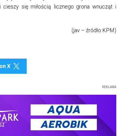
i cieszy się miłością licznego grona wnucząt i
(jav – źródło KPM)
on X

REKLAMA