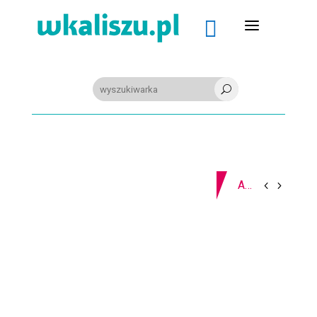
a

U
09-08-2026
Z OSTATNIEJ CHWILI
AKCJA. ,,Nie bądź obojętny” na kaliskim rynku