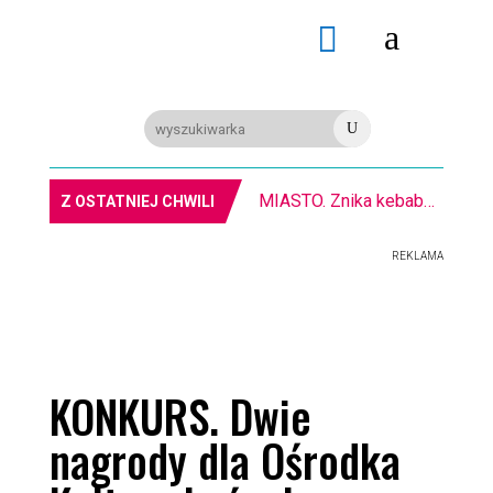
a

U
MIASTO. Znika kebabowy ,,pałacyk”
Z OSTATNIEJ CHWILI
REKLAMA
KONKURS. Dwie
nagrody dla Ośrodka