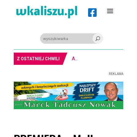
a

U
PIŁKA RĘCZNA. Nowa bramkarka Szczypiorna. Grała w Norwegii
Z OSTATNIEJ CHWILI
REKLAMA