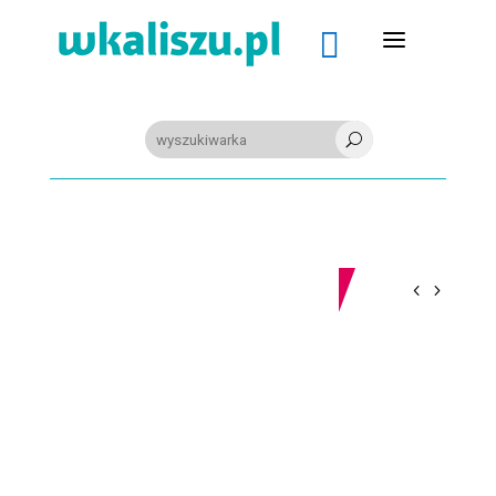
a

U
09-08-2026
Z OSTATNIEJ CHWILI
PIŁKA RĘCZNA. Nowa bramkarka Szczypiorna. Grała w Norwegii