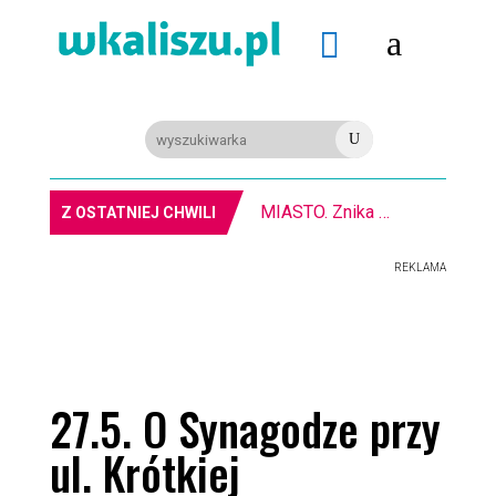
a

U
MIASTO. Znika kebabowy ,,pałacyk”
Z OSTATNIEJ CHWILI
REKLAMA
27.5. O Synagodze przy
ul. Krótkiej