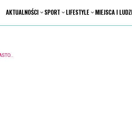
AKTUALNOŚCI
SPORT
LIFESTYLE
MIEJSCA I LUDZ
1.8. Warsztaty pisania ikon w Pałacu Lipskich