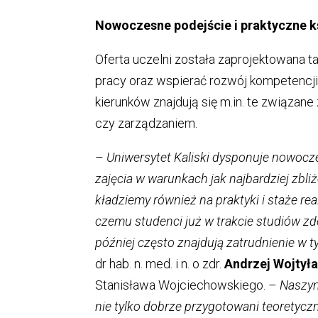
Nowoczesne podejście i praktyczne k
Oferta uczelni została zaprojektowana t
pracy oraz wspierać rozwój kompetencj
kierunków znajdują się m.in. te związa
czy zarządzaniem.
–
Uniwersytet Kaliski dysponuje nowocz
zajęcia w warunkach jak najbardziej zbl
kładziemy również na praktyki i staże re
czemu studenci już w trakcie studiów 
później często znajdują zatrudnienie w
dr hab. n. med. i n. o zdr.
Andrzej Wojtył
Stanisława Wojciechowskiego. –
Naszym 
nie tylko dobrze przygotowani teoretyczn