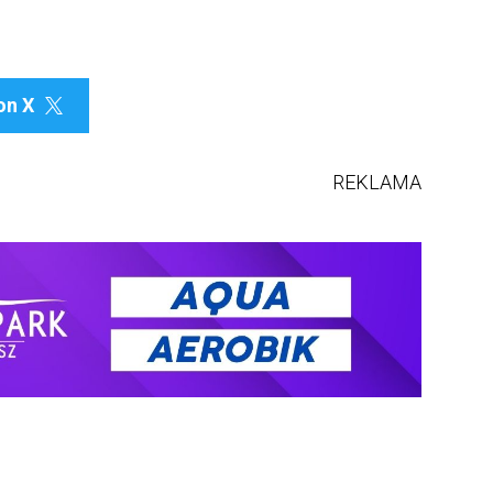
on X

REKLAMA