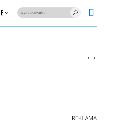

IE
U
REKLAMA