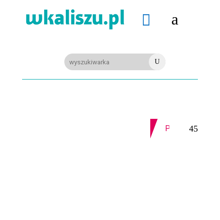
a

U
06-08-2026
Z OSTATNIEJ CHWILI
MIASTO. Znika kebabowy ,,pałacyk”