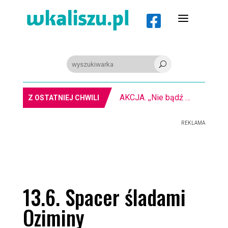
a

U
AKCJA. ,,Nie bądź obojętny” na kaliskim rynku
Z OSTATNIEJ CHWILI
REKLAMA
13.6. Spacer śladami
Oziminy