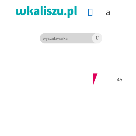
a

U
06-08-2026
Z OSTATNIEJ CHWILI
REGION. Mołdawska współpraca Powiatu Kaliskiego