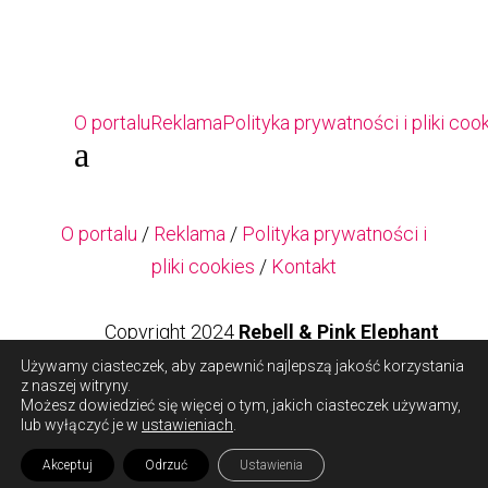
O portalu
Reklama
Polityka prywatności i pliki coo
a
O portalu
/
Reklama
/
Polityka prywatności i
pliki cookies
/
Kontakt
Copyright 2024
Rebell & Pink Elephant
Używamy ciasteczek, aby zapewnić najlepszą jakość korzystania
z naszej witryny.
Copyright 2024
Rebell & Pink Elephant
Możesz dowiedzieć się więcej o tym, jakich ciasteczek używamy,
lub wyłączyć je w
ustawieniach
.
Akceptuj
Odrzuć
Ustawienia