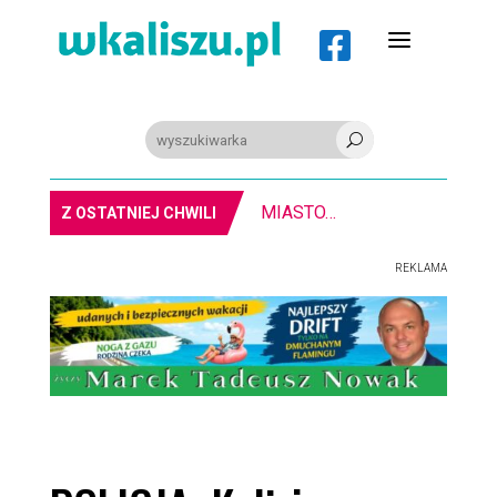
a

U
8-11.8. Warsztaty pisania ikon w Pałacu Lipskich
Z OSTATNIEJ CHWILI
REKLAMA