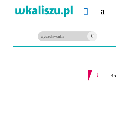
a

U
08-08-2026
Z OSTATNIEJ CHWILI
8-11.8. Warsztaty pisania ikon w Pałacu Lipskich