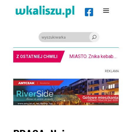
a

U
MIASTO. Znika kebabowy ,,pałacyk”
Z OSTATNIEJ CHWILI
REKLAMA