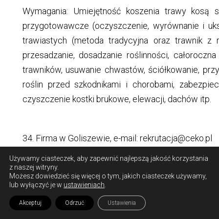
Wymagania: Umiejętność koszenia trawy kosą s
przygotowawcze (oczyszczenie, wyrównanie i uksz
trawiastych (metoda tradycyjna oraz trawnik z r
przesadzanie, dosadzanie roślinności, całoroczna 
trawników, usuwanie chwastów, ściółkowanie, prz
roślin przed szkodnikami i chorobami, zabezpiec
czyszczenie kostki brukowe, elewacji, dachów itp.
34. Firma w Goliszewie, e-mail: rekrutacja@ceko.pl
zatrudni na stanowisko:
Używamy ciasteczek, aby zapewnić najlepszą jakość korzystania
z naszej witryny.
Możesz dowiedzieć się więcej o tym, jakich ciasteczek używamy,
lub wyłączyć je w
ustawieniach
.
Operator maszyn (K/M)
Akceptuj
Odrzuć
Ustawienia