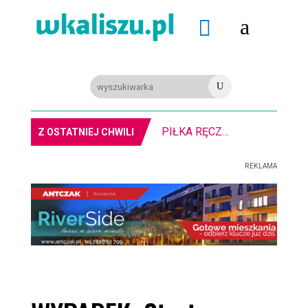
a

U
PIŁKA RĘCZNA. Nowa bramkarka Szczypiorna. Grała w Norwegii
Z OSTATNIEJ CHWILI
REKLAMA