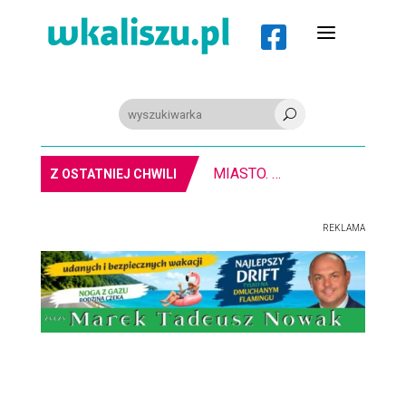
a

U
8-11.8. Warsztaty pisania ikon w Pałacu Lipskich
Z OSTATNIEJ CHWILI
REKLAMA