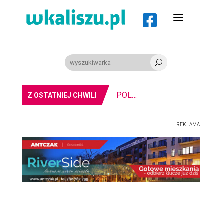
a

U
MIASTO. Znika kebabowy ,,pałacyk”
Z OSTATNIEJ CHWILI
REKLAMA