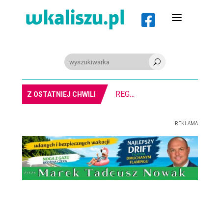
a

U
REGION. Mołdawska współpraca Powiatu Kaliskiego
Z OSTATNIEJ CHWILI
REKLAMA