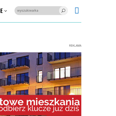

IE
U
REKLAMA