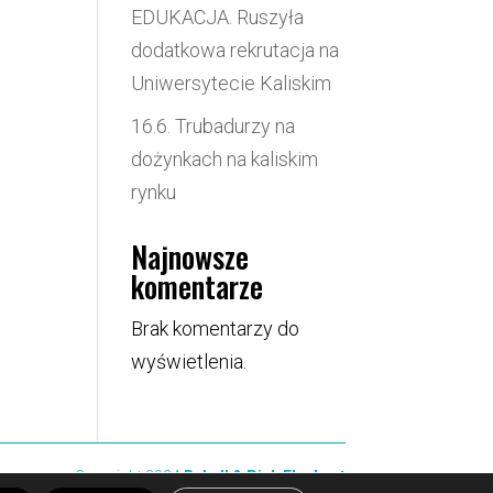
EDUKACJA. Ruszyła
dodatkowa rekrutacja na
Uniwersytecie Kaliskim
16.6. Trubadurzy na
dożynkach na kaliskim
rynku
Najnowsze
komentarze
Brak komentarzy do
wyświetlenia.
Copyright 2024
Rebell & Pink Elephant