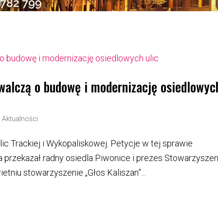
alczą o budowę i modernizację osiedlowyc
|
Aktualności
c Trackiej i Wykopaliskowej. Petycje w tej sprawie
a przekazał radny osiedla Piwonice i prezes Stowarzyszen
etniu stowarzyszenie „Głos Kaliszan”...