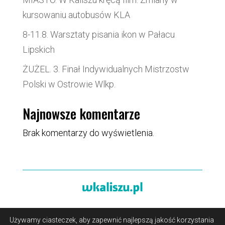
kursowaniu autobusów KLA
8-11.8. Warsztaty pisania ikon w Pałacu
Lipskich
ŻUŻEL. 3. Finał Indywidualnych Mistrzostw
Polski w Ostrowie Wlkp.
Najnowsze komentarze
Brak komentarzy do wyświetlenia.
Używamy ciasteczek, aby zapewnić najlepszą jakość korzystania
O portalu
/
Reklama
/
Polityka prywatności i pliki cookies