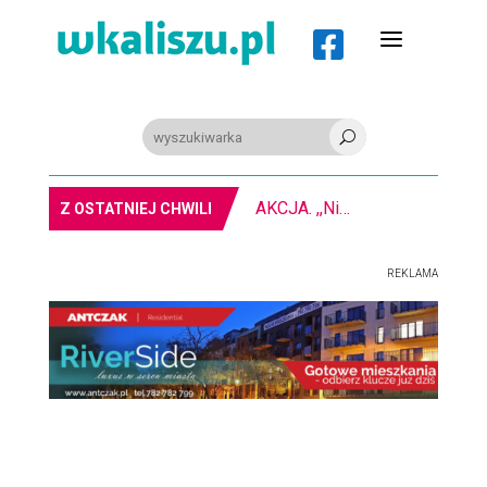
a

U
AKCJA. ,,Nie bądź obojętny” na kaliskim rynku
Z OSTATNIEJ CHWILI
REKLAMA