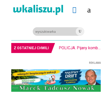
a

U
POLICJA. Pijany kombajnista. Miał ponad 2 promile alkoholu
Z OSTATNIEJ CHWILI
REKLAMA