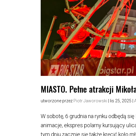
MIASTO. Pełne atrakcji Mikoł
utworzone przez
Piotr Jaworowski
|
lis 25, 2025
|
W sobotę, 6 grudnia na rynku odbędą się 
animacje, ekspres polarny kursujący ulic
tym dniu zacznie się także kręcić koło mły