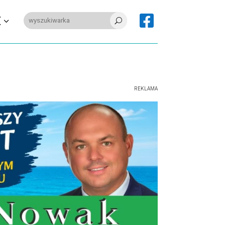

E
U
REKLAMA