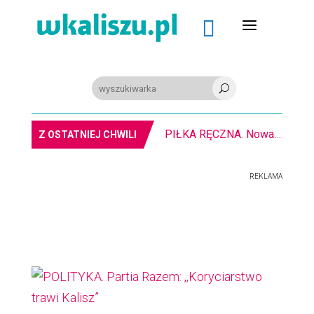
a

U
PIŁKA RĘCZNA. Nowa bramkarka Szczypiorna. Grała w Norwegii
Z OSTATNIEJ CHWILI
REKLAMA