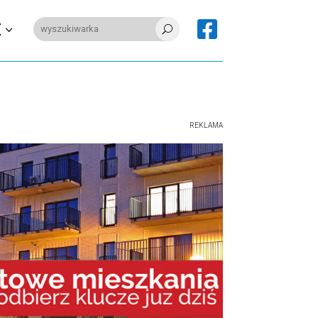

E
U
REKLAMA