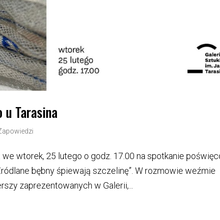
o u Tarasina
Zapowiedzi
za we wtorek, 25 lutego o godz. 17.00 na spotkanie poświę
 „Źródlane bębny śpiewają szczelinę”. W rozmowie weźmie
rszy zaprezentowanych w Galerii,...