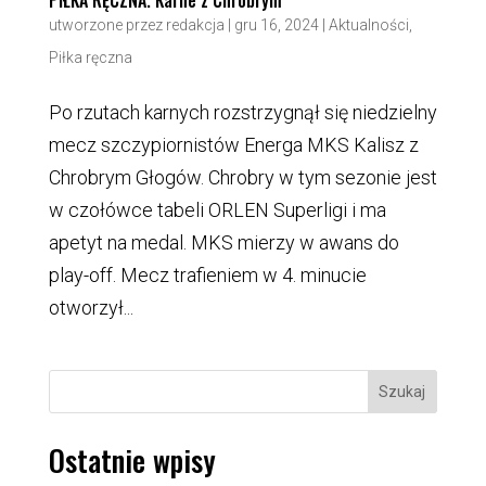
PIŁKA RĘCZNA. Karne z Chrobrym
utworzone przez
redakcja
|
gru 16, 2024
|
Aktualności
,
Piłka ręczna
Po rzutach karnych rozstrzygnął się niedzielny
mecz szczypiornistów Energa MKS Kalisz z
Chrobrym Głogów. Chrobry w tym sezonie jest
w czołówce tabeli ORLEN Superligi i ma
apetyt na medal. MKS mierzy w awans do
play-off. Mecz trafieniem w 4. minucie
otworzył...
Szukaj
Ostatnie wpisy