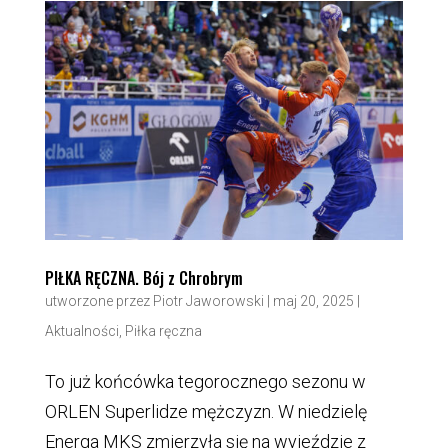
PIŁKA RĘCZNA. Bój z Chrobrym
utworzone przez
Piotr Jaworowski
|
maj 20, 2025
|
Aktualności
,
Piłka ręczna
To już końcówka tegorocznego sezonu w
ORLEN Superlidze mężczyzn. W niedzielę
Energa MKS zmierzyła się na wyjeździe z