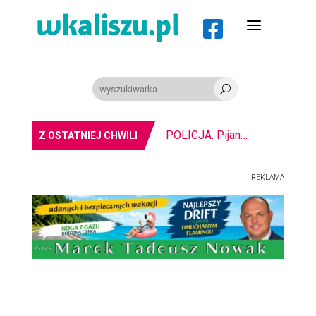
a

U
POLICJA. Pijany kombajnista. Miał ponad 2 promile alkoholu
Z OSTATNIEJ CHWILI
REKLAMA