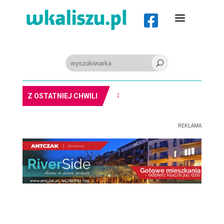
a

U
8-11.8. Warsztaty pisania ikon w Pałacu Lipskich
Z OSTATNIEJ CHWILI
REKLAMA