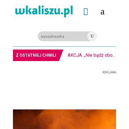
a

U
AKCJA. ,,Nie bądź obojętny” na kaliskim rynku
Z OSTATNIEJ CHWILI
REKLAMA