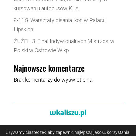
kursowaniu autobusów KLA
8-11.8. Warsztaty pisania ikon w Pałacu
Lipskich
ŻUŻEL. 3. Finał Indywidualnych Mistrzostw
Polski w Ostrowie Wlkp.
Najnowsze komentarze
Brak komentarzy do wyświetlenia.
Używamy ciasteczek, aby zapewnić najlepszą jakość korzystania
O portalu
/
Reklama
/
Polityka prywatności i pliki cookies