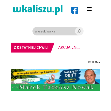
a

U
AKCJA. ,,Nie bądź obojętny” na kaliskim rynku
Z OSTATNIEJ CHWILI
REKLAMA