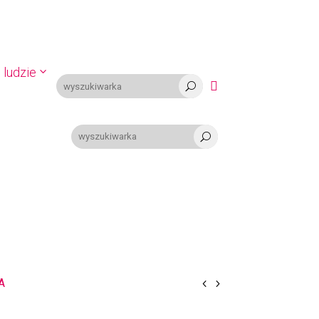
 ludzie

U
U