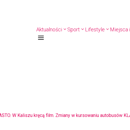
Aktualności
Sport
Lifestyle
Miejsca i
a
8-11.8. Warsztaty pisania ikon w Pałacu Lipskich