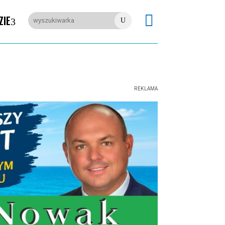

ZIE
U
REKLAMA