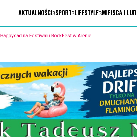
AKTUALNOŚCI
SPORT
LIFESTYLE
MIEJSCA I LUD
ION. Mołdawska współpraca Powiatu Kaliskiego