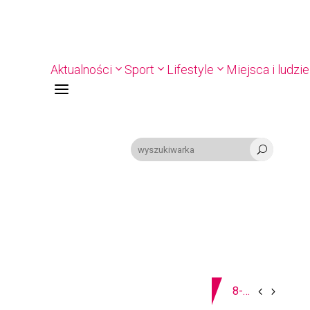
Aktualności
Sport
Lifestyle
Miejsca i ludzie
a
U
08-08-2026
Z OSTATNIEJ CHWILI
8-11.8. Warsztaty pisania ikon w Pałacu Lipskich