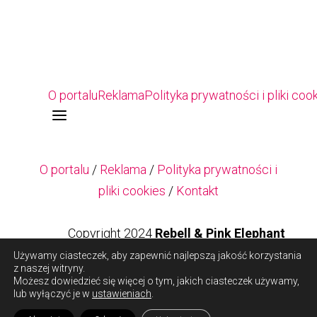
O portalu
Reklama
Polityka prywatności i pliki coo
a
O portalu
/
Reklama
/
Polityka prywatności i
pliki cookies
/
Kontakt
Copyright 2024
Rebell & Pink Elephant
Używamy ciasteczek, aby zapewnić najlepszą jakość korzystania
z naszej witryny.
Copyright 2024
Rebell & Pink Elephant
Możesz dowiedzieć się więcej o tym, jakich ciasteczek używamy,
lub wyłączyć je w
ustawieniach
.